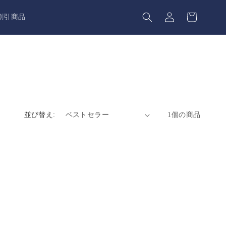
カ
グ
ー
割引商品
イ
ト
ン
並び替え:
1個の商品