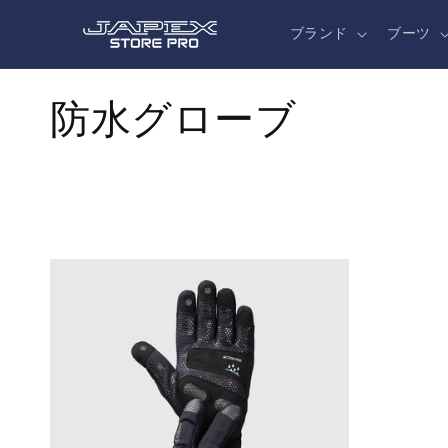
コンテ
ンツに
ブランド
ブーツ
進む
コ
防水グローブ
レ
ク
シ
ョ
ン
: