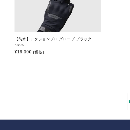
【防水】アクションプロ グローブ ブラック
販
KNOX
通
¥16,000
売
(税抜)
元:
常
価
格